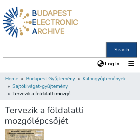
B
UDAPEST
E
LECTRONIC
A
RCHIVE
Search
(current
Log In
Home
Budapest Gyűjtemény
Különgyűjtemények
Communities & Collections
Sajtókivágat-gyűjtemény
All of DSpace
Tervezik a földalatti mozgólépcsőjét
Statistics
Tervezik a földalatti
About us
mozgólépcsőjét