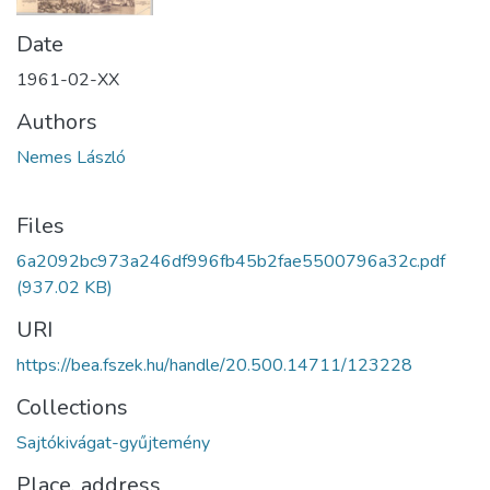
Date
1961-02-XX
Authors
Nemes László
Files
6a2092bc973a246df996fb45b2fae5500796a32c.pdf
(937.02 KB)
URI
https://bea.fszek.hu/handle/20.500.14711/123228
Collections
Sajtókivágat-gyűjtemény
Place, address