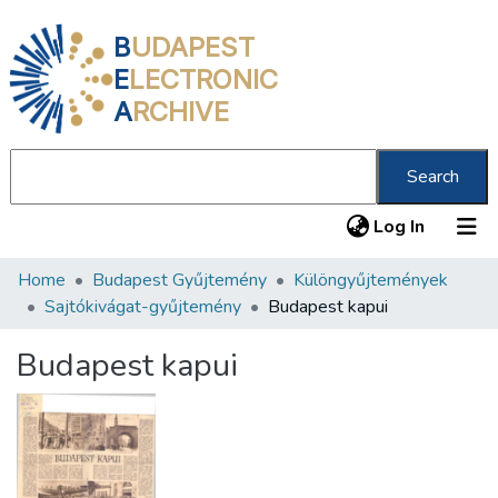
B
UDAPEST
E
LECTRONIC
A
RCHIVE
Search
(current
Log In
Home
Budapest Gyűjtemény
Különgyűjtemények
Communities & Collections
Sajtókivágat-gyűjtemény
Budapest kapui
All of DSpace
Budapest kapui
Statistics
About us