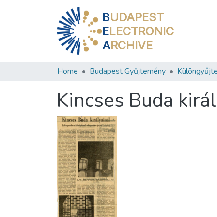
B
UDAPEST
E
LECTRONIC
A
RCHIVE
Home
Budapest Gyűjtemény
Különgyűjt
Kincses Buda királ