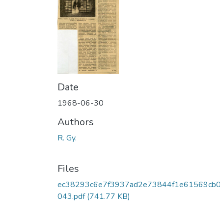
Date
1968-06-30
Authors
R. Gy.
Files
ec38293c6e7f3937ad2e73844f1e61569cb
043.pdf
(741.77 KB)