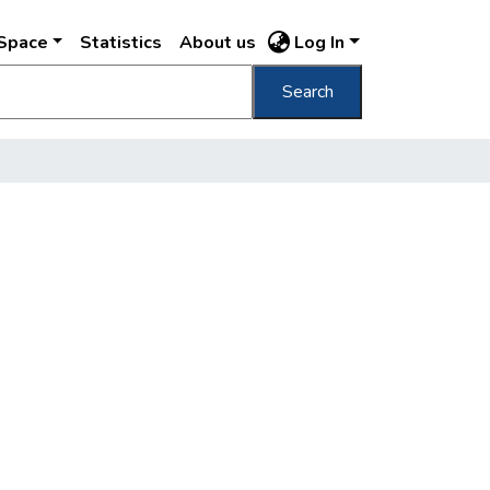
DSpace
Statistics
About us
Log In
Search