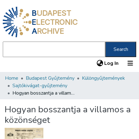
B
UDAPEST
E
LECTRONIC
A
RCHIVE
Search
(current
Log In
Home
Budapest Gyűjtemény
Különgyűjtemények
Communities & Collections
Sajtókivágat-gyűjtemény
All of DSpace
Hogyan bosszantja a villamos a közönséget
Statistics
Hogyan bosszantja a villamos a
About us
közönséget