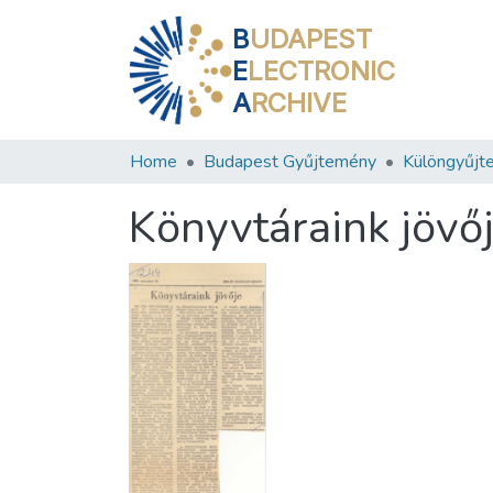
B
UDAPEST
E
LECTRONIC
A
RCHIVE
Home
Budapest Gyűjtemény
Különgyűjt
Könyvtáraink jövő