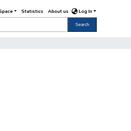
DSpace
Statistics
About us
Log In
Search