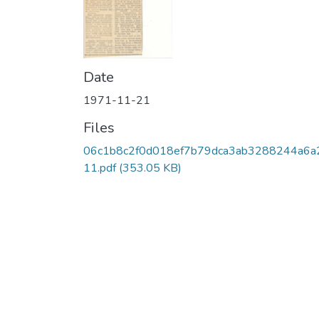
Date
1971-11-21
Files
06c1b8c2f0d018ef7b79dca3ab3288244a6a
11.pdf
(353.05 KB)