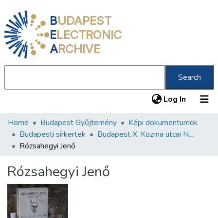
B
UDAPEST
E
LECTRONIC
A
RCHIVE
Search
(current
Log In
Home
Budapest Gyűjtemény
Képi dokumentumok
Communities & Collections
Budapesti sírkertek
Budapest X. Kozma utcai Neológ Zsidó Temető
All of DSpace
Rózsahegyi Jenő
Statistics
Rózsahegyi Jenő
About us