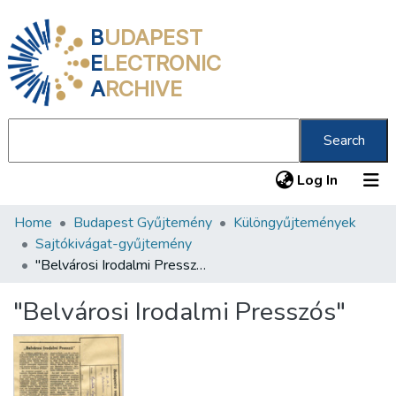
B
UDAPEST
E
LECTRONIC
A
RCHIVE
Search
(current
Log In
Home
Budapest Gyűjtemény
Különgyűjtemények
Communities & Collections
Sajtókivágat-gyűjtemény
All of DSpace
"Belvárosi Irodalmi Presszós"
Statistics
"Belvárosi Irodalmi Presszós"
About us