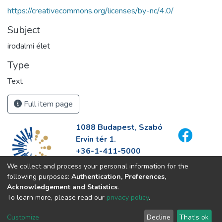
https://creativecommons.org/licenses/by-nc/4.0/
Subject
irodalmi élet
Type
Text
Full item page
1088 Budapest, Szabó
Ervin tér 1.
+36-1-411-5000
info@fszek.hu
We collect and process your personal information for the
https://fszek.hu
following purposes:
Authentication, Preferences,
Acknowledgement and Statistics
.
To learn more, please read our
privacy policy
.
Customize
Decline
That's ok