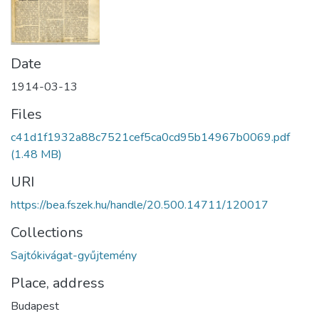
Date
1914-03-13
Files
c41d1f1932a88c7521cef5ca0cd95b14967b0069.pdf
(1.48 MB)
URI
https://bea.fszek.hu/handle/20.500.14711/120017
Collections
Sajtókivágat-gyűjtemény
Place, address
Budapest