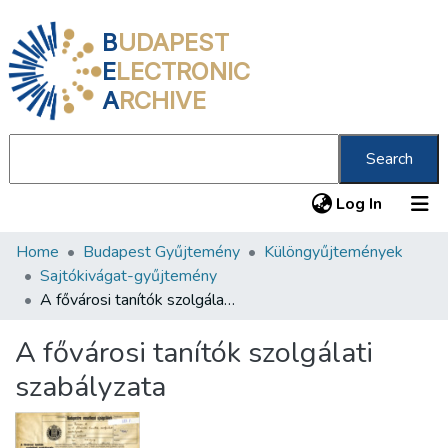
B
UDAPEST
E
LECTRONIC
A
RCHIVE
Search
(current
Log In
Home
Budapest Gyűjtemény
Különgyűjtemények
Communities & Collections
Sajtókivágat-gyűjtemény
All of DSpace
A fővárosi tanítók szolgálati szabályzata
Statistics
A fővárosi tanítók szolgálati
About us
szabályzata