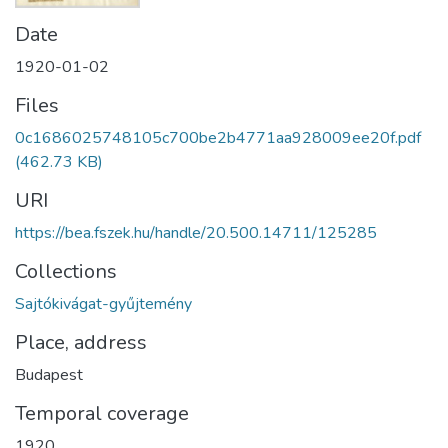
Date
1920-01-02
Files
0c1686025748105c700be2b4771aa928009ee20f.pdf
(462.73 KB)
URI
https://bea.fszek.hu/handle/20.500.14711/125285
Collections
Sajtókivágat-gyűjtemény
Place, address
Budapest
Temporal coverage
1920