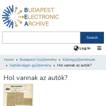
B
UDAPEST
E
LECTRONIC
A
RCHIVE
Search
(current
Log In
Home
Budapest Gyűjtemény
Különgyűjtemények
Communities & Collections
Sajtókivágat-gyűjtemény
Hol vannak az autók?
All of DSpace
Hol vannak az autók?
Statistics
About us