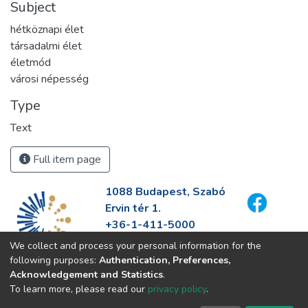
Subject
hétköznapi élet
társadalmi élet
életmód
városi népesség
Type
Text
Full item page
1088 Budapest, Szabó
Ervin tér 1.
+36-1-411-5000
info@fszek.hu
We collect and process your personal information for the
https://fszek.hu
following purposes:
Authentication, Preferences,
Acknowledgement and Statistics
.
To learn more, please read our
privacy policy
.