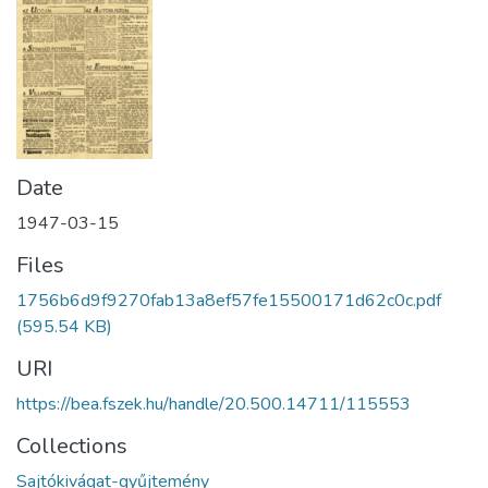
Date
1947-03-15
Files
1756b6d9f9270fab13a8ef57fe15500171d62c0c.pdf
(595.54 KB)
URI
https://bea.fszek.hu/handle/20.500.14711/115553
Collections
Sajtókivágat-gyűjtemény