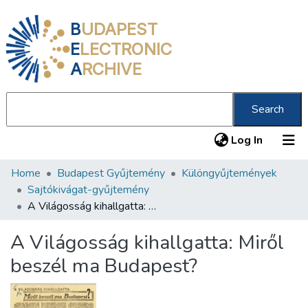
B
UDAPEST
E
LECTRONIC
A
RCHIVE
Search
(current
Log In
Home
Budapest Gyűjtemény
Különgyűjtemények
Communities & Collections
Sajtókivágat-gyűjtemény
All of DSpace
A Világosság kihallgatta: Miről beszél ma Budapest?
Statistics
A Világosság kihallgatta: Miről
About us
beszél ma Budapest?