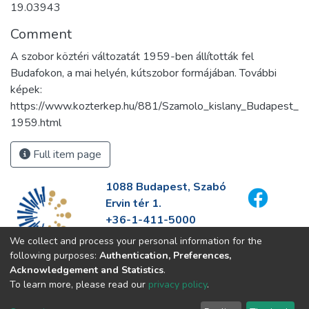
19.03943
Comment
A szobor köztéri változatát 1959-ben állították fel
Budafokon, a mai helyén, kútszobor formájában. További
képek:
https://www.kozterkep.hu/881/Szamolo_kislany_Budapest_
1959.html
Full item page
1088 Budapest, Szabó
Ervin tér 1.
+36-1-411-5000
info@fszek.hu
We collect and process your personal information for the
https://fszek.hu
following purposes:
Authentication, Preferences,
Acknowledgement and Statistics
.
To learn more, please read our
privacy policy
.