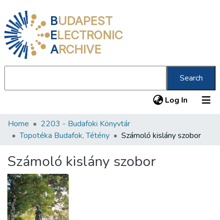
B
UDAPEST
E
LECTRONIC
A
RCHIVE
Search
(current
Log In
Home
2203 - Budafoki Könyvtár
Communities & Collections
Topotéka Budafok, Tétény
Számoló kislány szobor
All of DSpace
Számoló kislány szobor
Statistics
About us