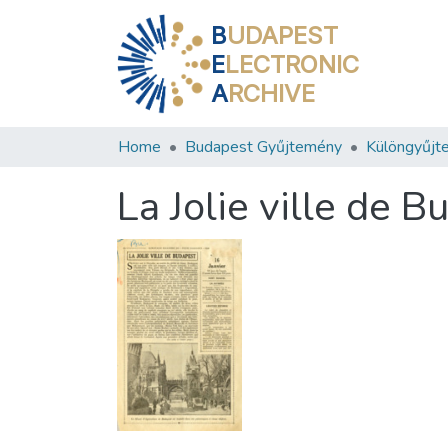
B
UDAPEST
E
LECTRONIC
A
RCHIVE
Home
Budapest Gyűjtemény
Különgyűjt
La Jolie ville de 