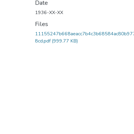
Date
1936-XX-XX
Files
11155247b668aeacc7b4c3b68584ac80b97
8cd.pdf
(999.77 KB)