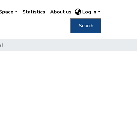
DSpace
Statistics
About us
Log In
Search
st