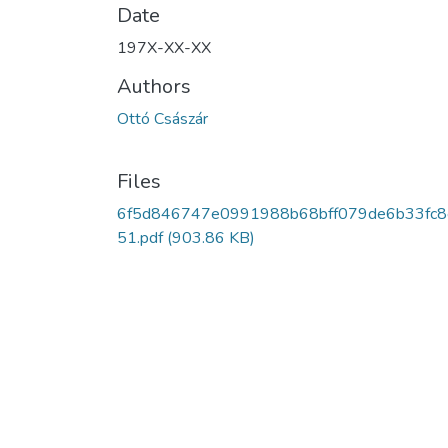
Date
197X-XX-XX
Authors
Ottó Császár
Files
6f5d846747e0991988b68bff079de6b33fc8
51.pdf
(903.86 KB)