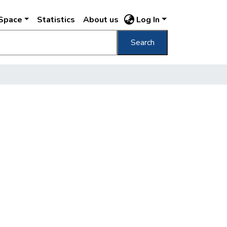
DSpace
Statistics
About us
Log In
Search