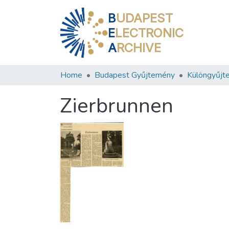
B
UDAPEST
E
LECTRONIC
A
RCHIVE
Home
Budapest Gyűjtemény
Különgyűjt
Zierbrunnen