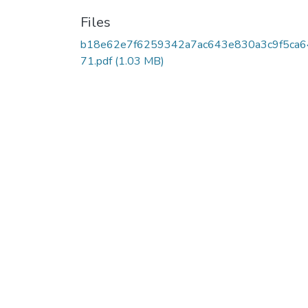
Files
b18e62e7f6259342a7ac643e830a3c9f5ca6
71.pdf
(1.03 MB)