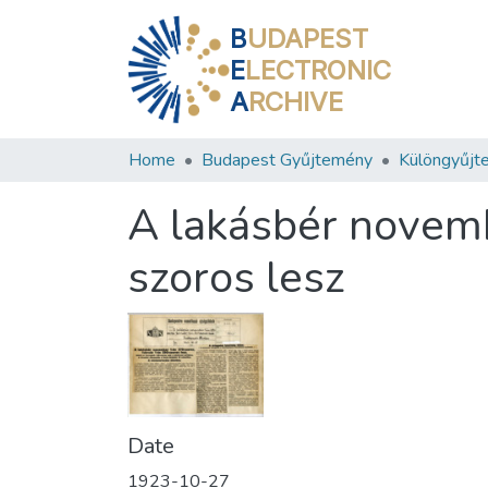
B
UDAPEST
E
LECTRONIC
A
RCHIVE
Home
Budapest Gyűjtemény
Különgyűjt
A lakásbér novemb
szoros lesz
Date
1923-10-27