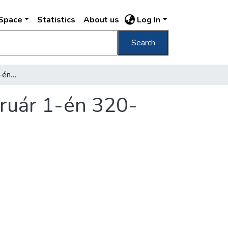
DSpace
Statistics
About us
Log In
Search
A lakásbér november 1-én 270-szeres, február 1-én 320-szoros lesz
ruár 1-én 320-