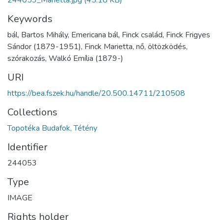
244053_Marietta.jpg
(45.18 KB)
Keywords
bál, Bartos Mihály, Emericana bál, Finck család, Finck Frigyes
Sándor (1879-1951), Finck Marietta, nő, öltözködés,
szórakozás, Walkó Emília (1879-)
URI
https://bea.fszek.hu/handle/20.500.14711/210508
Collections
Topotéka Budafok, Tétény
Identifier
244053
Type
IMAGE
Rights holder