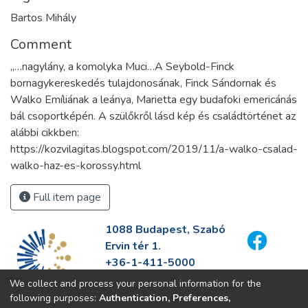
Bartos Mihály
Comment
„…nagylány, a komolyka Muci…A Seybold-Finck
bornagykereskedés tulajdonosának, Finck Sándornak és
Walko Emíliának a leánya, Marietta egy budafoki emericánás
bál csoportképén. A szülőkről lásd kép és családtörténet az
alábbi cikkben:
https://kozvilagitas.blogspot.com/2019/11/a-walko-csalad-
walko-haz-es-korossy.html
Full item page
1088 Budapest, Szabó
Ervin tér 1.
+36-1-411-5000
info@fszek.hu
We collect and process your personal information for the
https://fszek.hu
following purposes:
Authentication, Preferences,