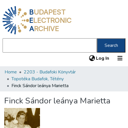
B
UDAPEST
E
LECTRONIC
A
RCHIVE
Search
(current
Log In
Home
2203 - Budafoki Könyvtár
Communities & Collections
Topotéka Budafok, Tétény
All of DSpace
Finck Sándor leánya Marietta
Statistics
Finck Sándor leánya Marietta
About us