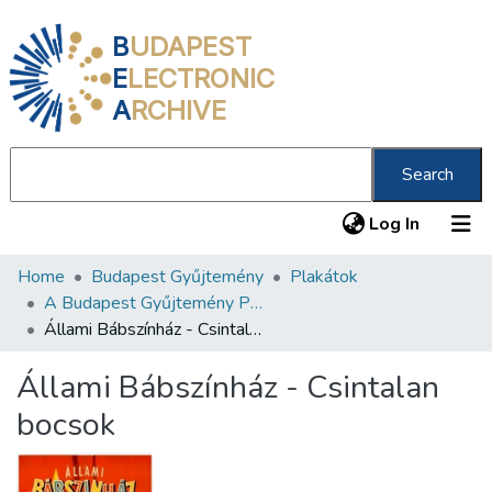
B
UDAPEST
E
LECTRONIC
A
RCHIVE
Search
(current
Log In
Home
Budapest Gyűjtemény
Plakátok
Communities & Collections
A Budapest Gyűjtemény Plakáttárának plakátjai
All of DSpace
Állami Bábszínház - Csintalan bocsok
Statistics
Állami Bábszínház - Csintalan
About us
bocsok