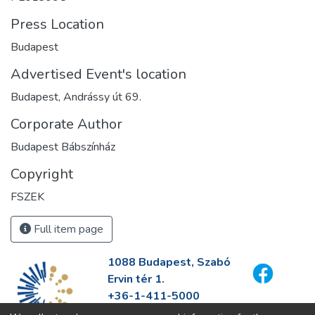
Press Location
Budapest
Advertised Event's location
Budapest, Andrássy út 69.
Corporate Author
Budapest Bábszínház
Copyright
FSZEK
Full item page
1088 Budapest, Szabó
Ervin tér 1.
+36-1-411-5000
info@fszek.hu