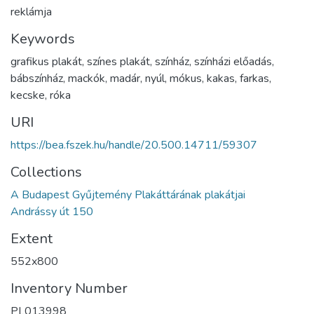
reklámja
Keywords
grafikus plakát, színes plakát, színház, színházi előadás,
bábszínház, mackók, madár, nyúl, mókus, kakas, farkas,
kecske, róka
URI
https://bea.fszek.hu/handle/20.500.14711/59307
Collections
A Budapest Gyűjtemény Plakáttárának plakátjai
Andrássy út 150
Extent
552x800
Inventory Number
PL013998