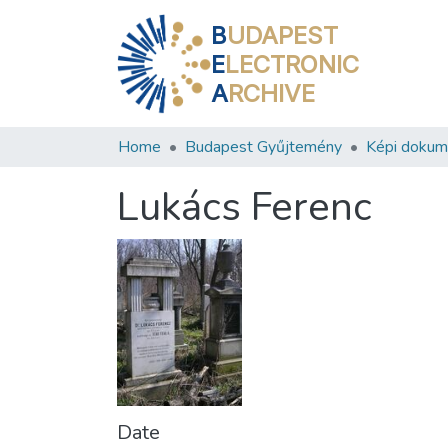
B
UDAPEST
E
LECTRONIC
A
RCHIVE
Home
Budapest Gyűjtemény
Képi doku
Lukács Ferenc
Date