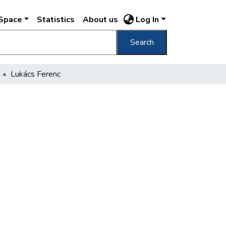
DSpace
Statistics
About us
Log In
Search
Lukács Ferenc