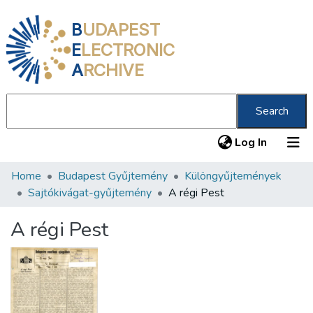
B
UDAPEST
E
LECTRONIC
A
RCHIVE
Search
(current
Log In
Home
Budapest Gyűjtemény
Különgyűjtemények
Communities & Collections
Sajtókivágat-gyűjtemény
A régi Pest
All of DSpace
A régi Pest
Statistics
About us