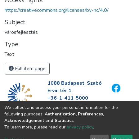
Access rights
https://creativecommons.org/licenses/by-nc/4.0/
Subject
városfejlesztés
Type
Text
Full item page
1088 Budapest, Szabó
Ervin tér 1.
+36-1-411-5000
info@fszek.hu
We collect and process your personal information for the
https://fszek.hu
following purposes:
Authentication, Preferences,
Acknowledgement and Statistics
.
To learn more, please read our
privacy policy
.