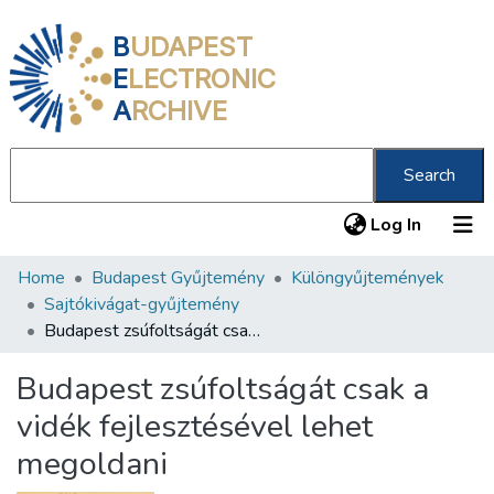
B
UDAPEST
E
LECTRONIC
A
RCHIVE
Search
(current
Log In
Home
Budapest Gyűjtemény
Különgyűjtemények
Communities & Collections
Sajtókivágat-gyűjtemény
All of DSpace
Budapest zsúfoltságát csak a vidék fejlesztésével lehet megoldani
Statistics
Budapest zsúfoltságát csak a
About us
vidék fejlesztésével lehet
megoldani