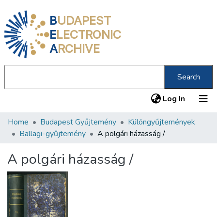
B
UDAPEST
E
LECTRONIC
A
RCHIVE
Search
(current
Log In
Home
Budapest Gyűjtemény
Különgyűjtemények
Communities & Collections
Ballagi-gyűjtemény
A polgári házasság /
All of DSpace
A polgári házasság /
Statistics
About us