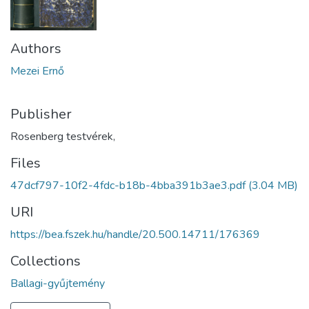
Authors
Mezei Ernő
Publisher
Rosenberg testvérek,
Files
47dcf797-10f2-4fdc-b18b-4bba391b3ae3.pdf
(3.04 MB)
URI
https://bea.fszek.hu/handle/20.500.14711/176369
Collections
Ballagi-gyűjtemény