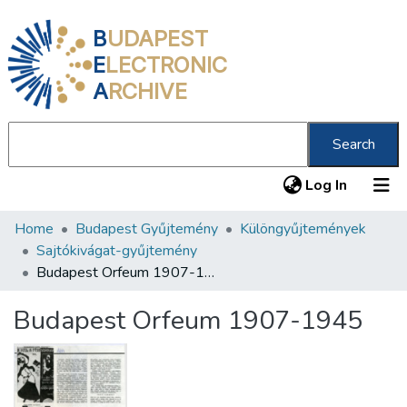
B
UDAPEST
E
LECTRONIC
A
RCHIVE
Search
(current
Log In
Home
Budapest Gyűjtemény
Különgyűjtemények
Communities & Collections
Sajtókivágat-gyűjtemény
All of DSpace
Budapest Orfeum 1907-1945
Statistics
Budapest Orfeum 1907-1945
About us