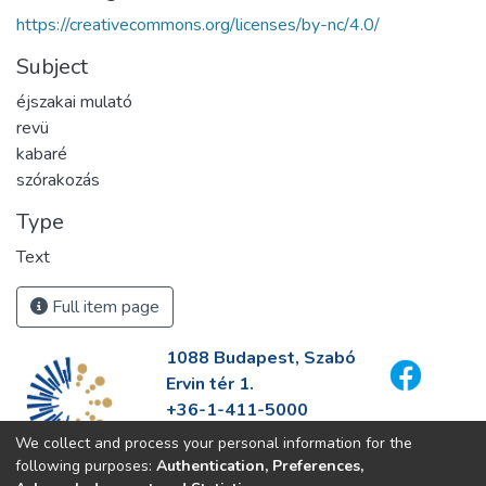
https://creativecommons.org/licenses/by-nc/4.0/
Subject
éjszakai mulató
revü
kabaré
szórakozás
Type
Text
Full item page
1088 Budapest, Szabó
Ervin tér 1.
+36-1-411-5000
info@fszek.hu
We collect and process your personal information for the
https://fszek.hu
following purposes:
Authentication, Preferences,