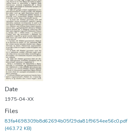
Date
1975-04-XX
Files
83fa4698309b8d62694b05f29da81f9654ee56c0.pdf
(463.72 KB)