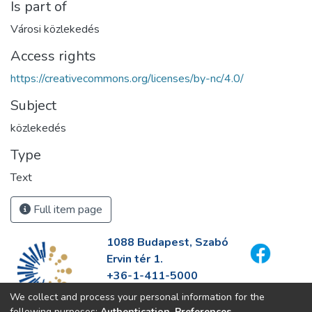
Is part of
Városi közlekedés
Access rights
https://creativecommons.org/licenses/by-nc/4.0/
Subject
közlekedés
Type
Text
Full item page
1088 Budapest, Szabó
Ervin tér 1.
+36-1-411-5000
info@fszek.hu
We collect and process your personal information for the
https://fszek.hu
following purposes:
Authentication, Preferences,