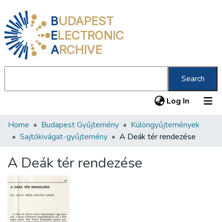
B
UDAPEST
E
LECTRONIC
A
RCHIVE
Search
(current
Log In
Home
Budapest Gyűjtemény
Különgyűjtemények
Communities & Collections
Sajtókivágat-gyűjtemény
A Deák tér rendezése
All of DSpace
A Deák tér rendezése
Statistics
About us