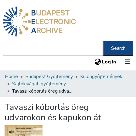
B
UDAPEST
E
LECTRONIC
A
RCHIVE
Search
(current
Log In
Home
Budapest Gyűjtemény
Különgyűjtemények
Communities & Collections
Sajtókivágat-gyűjtemény
All of DSpace
Tavaszi kóborlás öreg udvarokon és kapukon át
Statistics
Tavaszi kóborlás öreg
About us
udvarokon és kapukon át