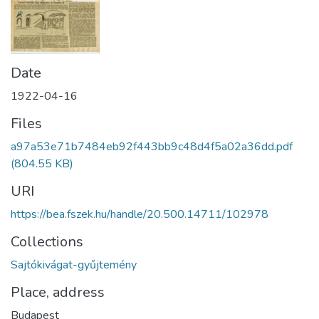
Date
1922-04-16
Files
a97a53e71b7484eb92f443bb9c48d4f5a02a36dd.pdf
(804.55 KB)
URI
https://bea.fszek.hu/handle/20.500.14711/102978
Collections
Sajtókivágat-gyűjtemény
Place, address
Budapest