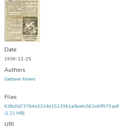
Date
1936-12-25
Authors
Gatterer Ferenc
Files
638c0d73784e3324b1523981a0ba4c562e6ff579.pdf
(1.21 MB)
URI