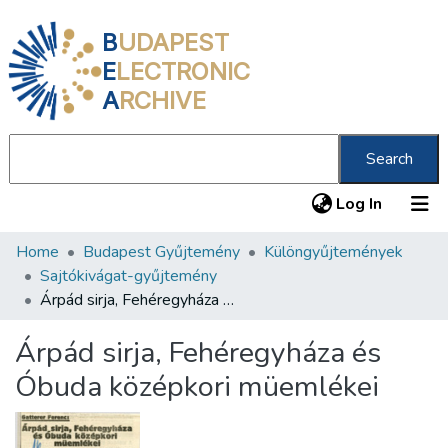
B
UDAPEST
E
LECTRONIC
A
RCHIVE
Search
(current
Log In
Home
Budapest Gyűjtemény
Különgyűjtemények
Communities & Collections
Sajtókivágat-gyűjtemény
All of DSpace
Árpád sirja, Fehéregyháza és Óbuda középkori müemlékei
Statistics
Árpád sirja, Fehéregyháza és
About us
Óbuda középkori müemlékei