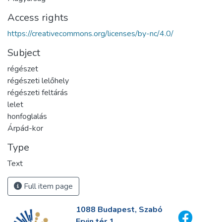
Access rights
https://creativecommons.org/licenses/by-nc/4.0/
Subject
régészet
régészeti lelőhely
régészeti feltárás
lelet
honfoglalás
Árpád-kor
Type
Text
Full item page
1088 Budapest, Szabó
Ervin tér 1.