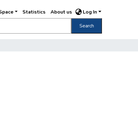
DSpace
Statistics
About us
Log In
Search