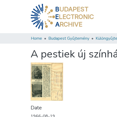
B
UDAPEST
E
LECTRONIC
A
RCHIVE
Home
Budapest Gyűjtemény
Különgyűjt
A pestiek új szính
Date
1966-08-19