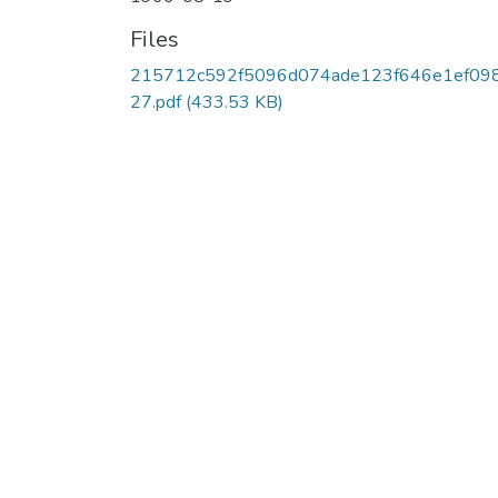
Files
215712c592f5096d074ade123f646e1ef09
27.pdf
(433.53 KB)