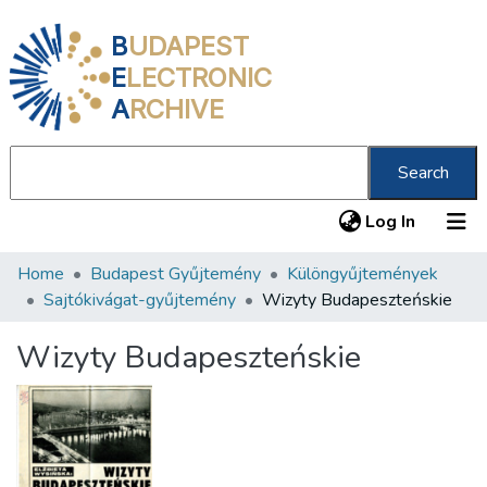
B
UDAPEST
E
LECTRONIC
A
RCHIVE
Search
(current
Log In
Home
Budapest Gyűjtemény
Különgyűjtemények
Communities & Collections
Sajtókivágat-gyűjtemény
Wizyty Budapeszteńskie
All of DSpace
Wizyty Budapeszteńskie
Statistics
About us