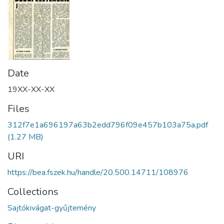
Date
19XX-XX-XX
Files
312f7e1a696197a63b2edd796f09e457b103a75a.pdf
(1.27 MB)
URI
https://bea.fszek.hu/handle/20.500.14711/108976
Collections
Sajtókivágat-gyűjtemény