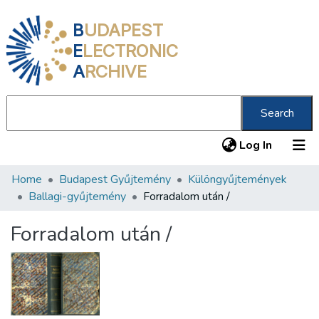
B
UDAPEST
E
LECTRONIC
A
RCHIVE
Search
(current
Log In
Home
Budapest Gyűjtemény
Különgyűjtemények
Communities & Collections
Ballagi-gyűjtemény
Forradalom után /
All of DSpace
Forradalom után /
Statistics
About us