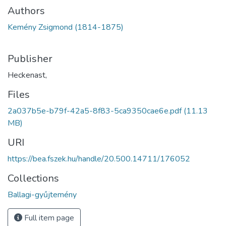
Authors
Kemény Zsigmond (1814-1875)
Publisher
Heckenast,
Files
2a037b5e-b79f-42a5-8f83-5ca9350cae6e.pdf
(11.13
MB)
URI
https://bea.fszek.hu/handle/20.500.14711/176052
Collections
Ballagi-gyűjtemény
Full item page