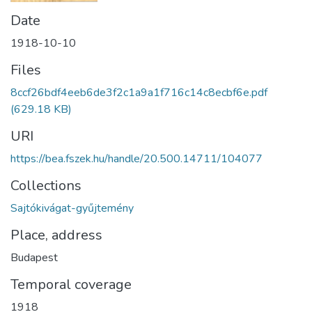
Date
1918-10-10
Files
8ccf26bdf4eeb6de3f2c1a9a1f716c14c8ecbf6e.pdf
(629.18 KB)
URI
https://bea.fszek.hu/handle/20.500.14711/104077
Collections
Sajtókivágat-gyűjtemény
Place, address
Budapest
Temporal coverage
1918