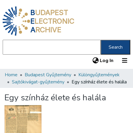
B
UDAPEST
E
LECTRONIC
A
RCHIVE
Search
(current
Log In
Home
Budapest Gyűjtemény
Különgyűjtemények
Communities & Collections
Sajtókivágat-gyűjtemény
Egy színház élete és halála
All of DSpace
Egy színház élete és halála
Statistics
About us