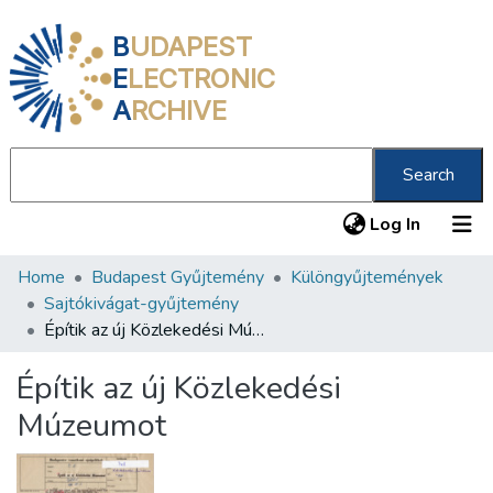
B
UDAPEST
E
LECTRONIC
A
RCHIVE
Search
(current
Log In
Home
Budapest Gyűjtemény
Különgyűjtemények
Communities & Collections
Sajtókivágat-gyűjtemény
All of DSpace
Építik az új Közlekedési Múzeumot
Statistics
Építik az új Közlekedési
About us
Múzeumot