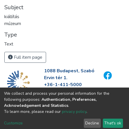
Subject
kiállítás
múzeum
Type
Text
Full item page
1088 Budapest, Szabó
Ervin tér 1.
+36-1-411-5000
info@fszek.hu
We collect and process your personal information for the
https://fszek.hu
following purposes:
Authentication, Preferences,
Acknowledgement and Statistics
.
To learn more, please read our
privacy policy
.
Customize
Decline
That's ok