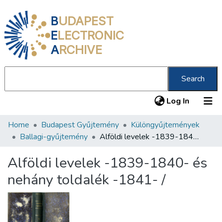
B
UDAPEST
E
LECTRONIC
A
RCHIVE
Search
(current
Log In
Home
Budapest Gyűjtemény
Különgyűjtemények
Communities & Collections
Ballagi-gyűjtemény
Alföldi levelek -1839-1840- és nehány toldalék -1841- /
All of DSpace
Alföldi levelek -1839-1840- és
Statistics
nehány toldalék -1841- /
About us