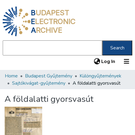
B
UDAPEST
E
LECTRONIC
A
RCHIVE
Search
(current
Log In
Home
Budapest Gyűjtemény
Különgyűjtemények
Communities & Collections
Sajtókivágat-gyűjtemény
A földalatti gyorsvasút
All of DSpace
A földalatti gyorsvasút
Statistics
About us