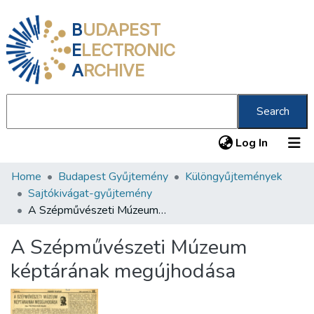
B
UDAPEST
E
LECTRONIC
A
RCHIVE
Search
(current
Log In
Home
Budapest Gyűjtemény
Különgyűjtemények
Communities & Collections
Sajtókivágat-gyűjtemény
All of DSpace
A Szépművészeti Múzeum képtárának megújhodása
Statistics
A Szépművészeti Múzeum
About us
képtárának megújhodása