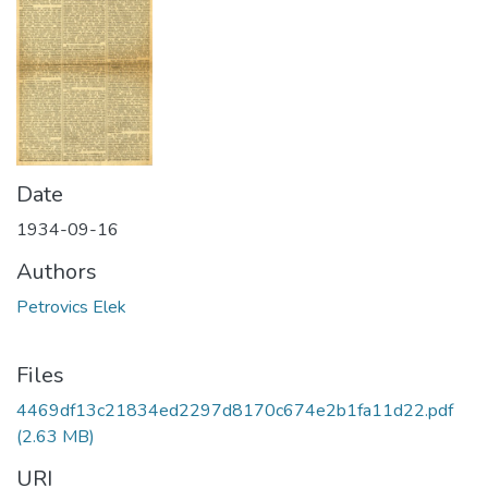
Date
1934-09-16
Authors
Petrovics Elek
Files
4469df13c21834ed2297d8170c674e2b1fa11d22.pdf
(2.63 MB)
URI