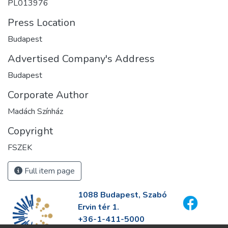
PL013976
Press Location
Budapest
Advertised Company's Address
Budapest
Corporate Author
Madách Színház
Copyright
FSZEK
Full item page
1088 Budapest, Szabó
Ervin tér 1.
+36-1-411-5000