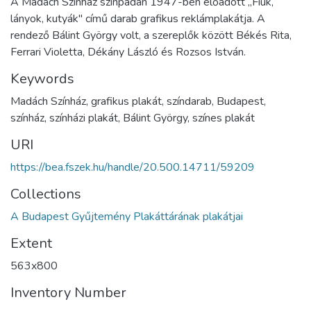
A Madách Színház színpadán 1947-ben előadott ,,Fiúk,
lányok, kutyák" című darab grafikus reklámplakátja. A
rendező Bálint György volt, a szereplők között Békés Rita,
Ferrari Violetta, Dékány László és Rozsos István.
Keywords
Madách Színház
,
grafikus plakát
,
színdarab
,
Budapest
,
színház
,
színházi plakát
,
Bálint György
,
színes plakát
URI
https://bea.fszek.hu/handle/20.500.14711/59209
Collections
A Budapest Gyűjtemény Plakáttárának plakátjai
Extent
563x800
Inventory Number