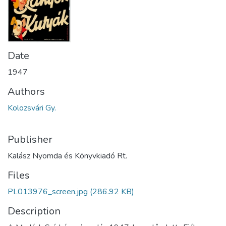
Date
1947
Authors
Kolozsvári Gy.
Publisher
Kalász Nyomda és Könyvkiadó Rt.
Files
PL013976_screen.jpg
(286.92 KB)
Description