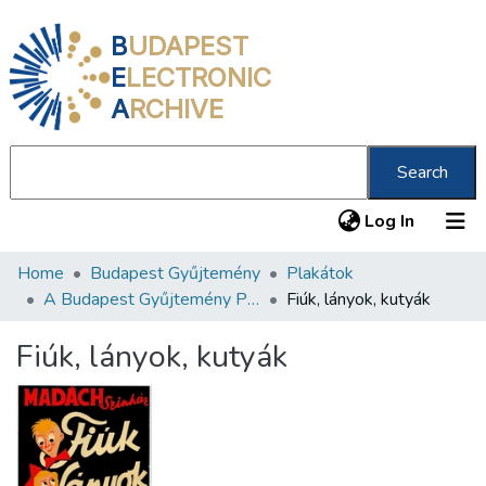
B
UDAPEST
E
LECTRONIC
A
RCHIVE
Search
(current
Log In
Home
Budapest Gyűjtemény
Plakátok
Communities & Collections
A Budapest Gyűjtemény Plakáttárának plakátjai
Fiúk, lányok, kutyák
All of DSpace
Fiúk, lányok, kutyák
Statistics
About us