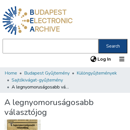
B
UDAPEST
E
LECTRONIC
A
RCHIVE
Search
(current
Log In
Home
Budapest Gyűjtemény
Különgyűjtemények
Communities & Collections
Sajtókivágat-gyűjtemény
All of DSpace
A legnyomoruságosabb választójog
Statistics
A legnyomoruságosabb
About us
választójog