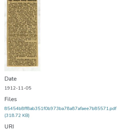
Date
1912-11-05
Files
85454b8ff8ab351f0b973ba78a87afaee7b85571.pdf
(318.72 KB)
URI