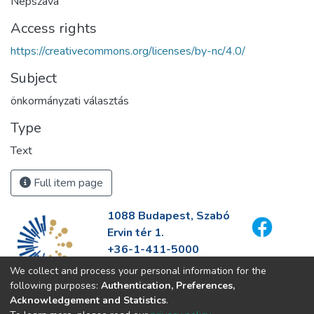
Népszava
Access rights
https://creativecommons.org/licenses/by-nc/4.0/
Subject
önkormányzati választás
Type
Text
Full item page
1088 Budapest, Szabó
Ervin tér 1.
+36-1-411-5000
info@fszek.hu
We collect and process your personal information for the
https://fszek.hu
following purposes:
Authentication, Preferences,
Acknowledgement and Statistics
.