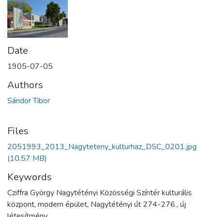
Date
1905-07-05
Authors
Sándor Tibor
Files
2051993_2013_Nagyteteny_kulturhaz_DSC_0201.jpg
(10.57 MB)
Keywords
Cziffra György Nagytétényi Közösségi Színtér kulturális
központ, modern épület, Nagytétényi út 274-276., új
létesítmény