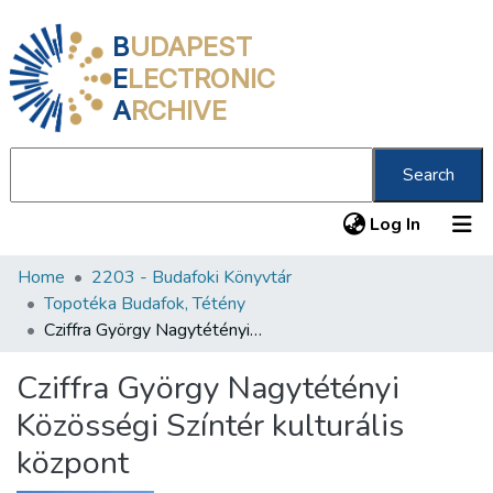
B
UDAPEST
E
LECTRONIC
A
RCHIVE
Search
(current
Log In
Home
2203 - Budafoki Könyvtár
Communities & Collections
Topotéka Budafok, Tétény
All of DSpace
Cziffra György Nagytétényi Közösségi Színtér kulturális központ
Statistics
Cziffra György Nagytétényi
About us
Közösségi Színtér kulturális
központ