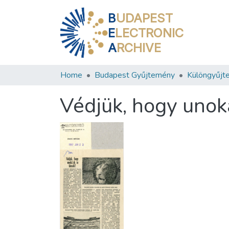
B
UDAPEST
E
LECTRONIC
A
RCHIVE
Home
Budapest Gyűjtemény
Különgyűjt
Védjük, hogy unoká