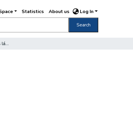
DSpace
Statistics
About us
Log In
Search
Védjük, hogy unokáink is lássák!