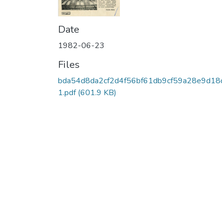
Date
1982-06-23
Files
bda54d8da2cf2d4f56bf61db9cf59a28e9d18
1.pdf
(601.9 KB)