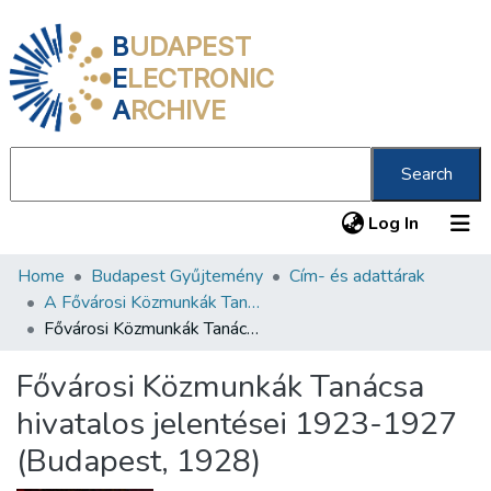
B
UDAPEST
E
LECTRONIC
A
RCHIVE
Search
(current
Log In
Home
Budapest Gyűjtemény
Cím- és adattárak
Communities & Collections
A Fővárosi Közmunkák Tanácsa hivatalos jelentései 1870-1944
All of DSpace
Fővárosi Közmunkák Tanácsa hivatalos jelentései 1923-1927 (Budapest, 1928)
Statistics
Fővárosi Közmunkák Tanácsa
About us
hivatalos jelentései 1923-1927
(Budapest, 1928)