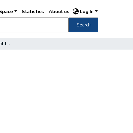
DSpace
Statistics
About us
Log In
Search
A főváros versenylovakat tenyészt