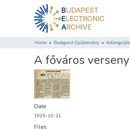
B
UDAPEST
E
LECTRONIC
A
RCHIVE
Home
Budapest Gyűjtemény
Különgyűjt
A főváros verseny
Date
1925-10-21
Files