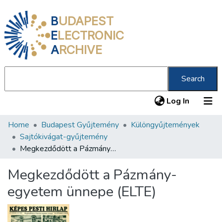
B
UDAPEST
E
LECTRONIC
A
RCHIVE
Search
(current
Log In
Home
Budapest Gyűjtemény
Különgyűjtemények
Communities & Collections
Sajtókivágat-gyűjtemény
All of DSpace
Megkezdődött a Pázmány-egyetem ünnepe (ELTE)
Statistics
Megkezdődött a Pázmány-
About us
egyetem ünnepe (ELTE)