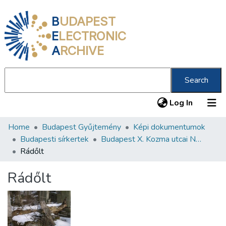
B
UDAPEST
E
LECTRONIC
A
RCHIVE
Search
(current
Log In
Home
Budapest Gyűjtemény
Képi dokumentumok
Communities & Collections
Budapesti sírkertek
Budapest X. Kozma utcai Neológ Zsidó Temető
All of DSpace
Rádőlt
Statistics
Rádőlt
About us