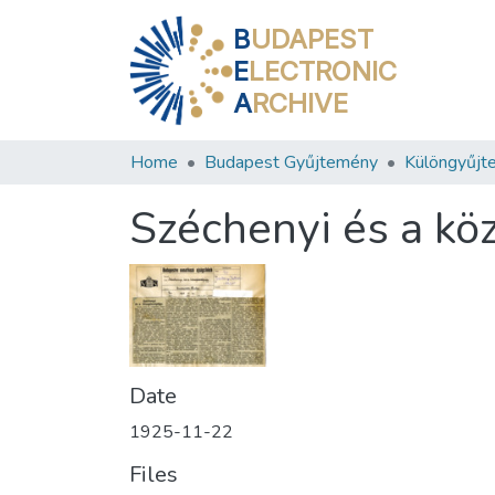
B
UDAPEST
E
LECTRONIC
A
RCHIVE
Home
Budapest Gyűjtemény
Különgyűjt
Széchenyi és a k
Date
1925-11-22
Files