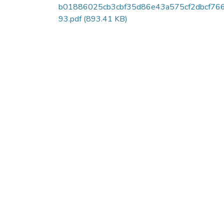
b01886025cb3cbf35d86e43a575cf2dbcf76
93.pdf
(893.41 KB)