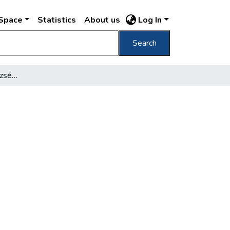
DSpace
Statistics
About us
Log In
Search
Széchenyi és a közegészségügy