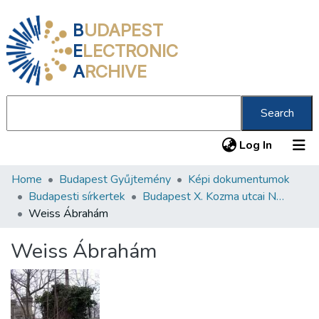
B
UDAPEST
E
LECTRONIC
A
RCHIVE
Search
(current
Log In
Home
Budapest Gyűjtemény
Képi dokumentumok
Communities & Collections
Budapesti sírkertek
Budapest X. Kozma utcai Neológ Zsidó Temető
All of DSpace
Weiss Ábrahám
Statistics
Weiss Ábrahám
About us