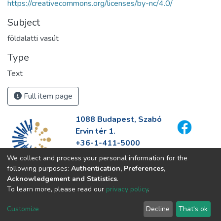
https://creativecommons.org/licenses/by-nc/4.0/
Subject
földalatti vasút
Type
Text
Full item page
1088 Budapest, Szabó
Ervin tér 1.
+36-1-411-5000
info@fszek.hu
We collect and process your personal information for the
https://fszek.hu
following purposes:
Authentication, Preferences,
Acknowledgement and Statistics
.
To learn more, please read our
privacy policy
.
Customize
Decline
That's ok