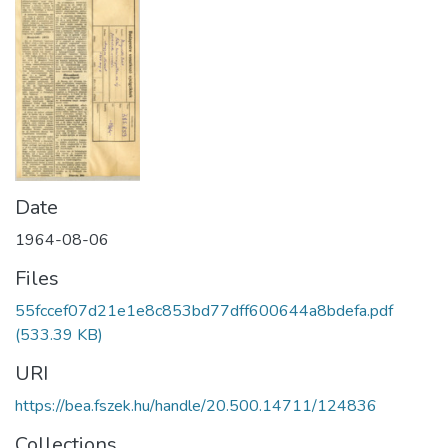
Date
1964-08-06
Files
55fccef07d21e1e8c853bd77dff600644a8bdefa.pdf
(533.39 KB)
URI
https://bea.fszek.hu/handle/20.500.14711/124836
Collections