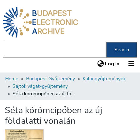
B
UDAPEST
E
LECTRONIC
A
RCHIVE
Search
(current
Log In
Home
Budapest Gyűjtemény
Különgyűjtemények
Communities & Collections
Sajtókivágat-gyűjtemény
All of DSpace
Séta körömcipőben az új földalatti vonalán
Statistics
Séta körömcipőben az új
About us
földalatti vonalán