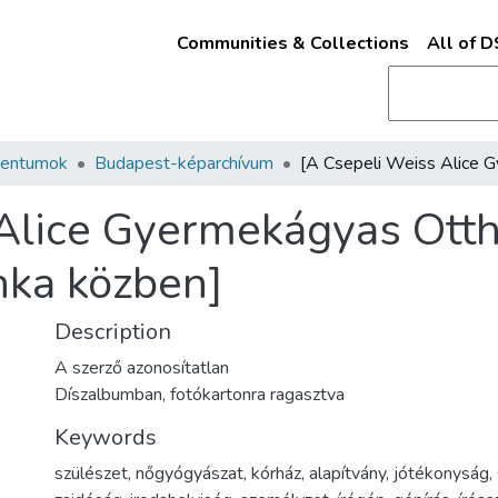
Communities & Collections
All of 
mentumok
Budapest-képarchívum
Alice Gyermekágyas Ottho
nka közben]
Description
A szerző azonosítatlan
Díszalbumban, fotókartonra ragasztva
Keywords
szülészet
,
nőgyógyászat
,
kórház
,
alapítvány
,
jótékonyság
,