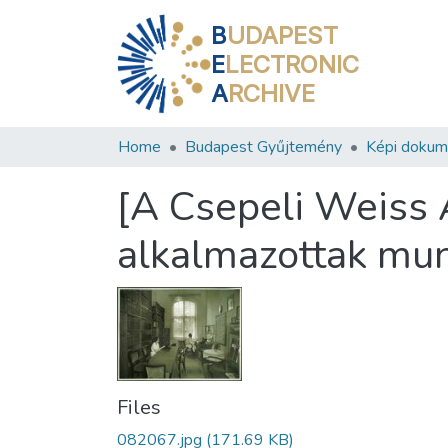
B
UDAPEST
E
LECTRONIC
A
RCHIVE
Home
Budapest Gyűjtemény
Képi doku
[A Csepeli Weiss 
alkalmazottak mu
Files
082067.jpg
(171.69 KB)