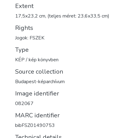
Extent
17,5x23,2 cm, (teljes méret: 23,6x33,5 cm)
Rights
Jogok: FSZEK
Type
KÉP / kép könyvben
Source collection
Budapest-képarchívum
Image identifier
082067
MARC identifier
bibFSZ01490753
Technical details