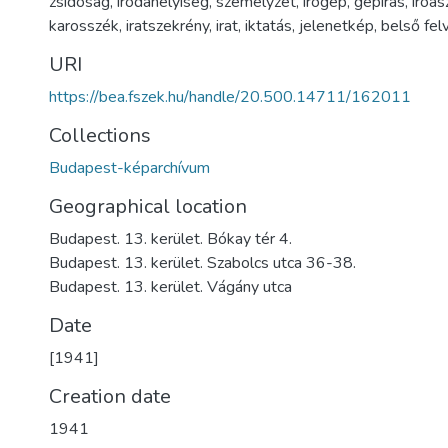
zsidóság
,
irodahelyiség
,
személyzet
,
írógép
,
gépírás
,
íróas
karosszék
,
iratszekrény
,
irat
,
iktatás
,
jelenetkép
,
belső fel
URI
https://bea.fszek.hu/handle/20.500.14711/162011
Collections
Budapest-képarchívum
Geographical location
Budapest. 13. kerület. Bókay tér 4.
Budapest. 13. kerület. Szabolcs utca 36-38.
Budapest. 13. kerület. Vágány utca
Date
[1941]
Creation date
1941