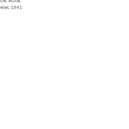
ztal
,
asztal
,
vétel
,
1941