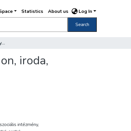
DSpace
Statistics
About us
Log In
Search
[A Csepeli Weiss Alice Gyermekágyas Otthon, iroda, alkalmazottak munka közben]
n, iroda,
szociális intézmény
,