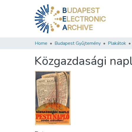
B
UDAPEST
E
LECTRONIC
A
RCHIVE
Home
Budapest Gyűjtemény
Plakátok
Közgazdasági nap