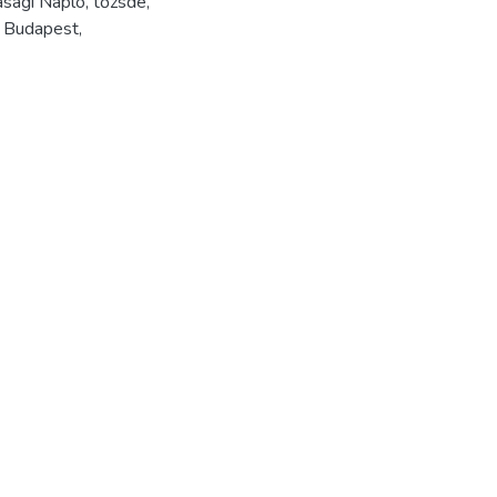
sági Napló, tőzsde,
, Budapest,