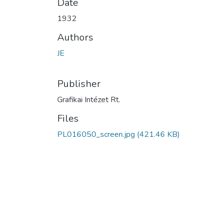
Date
1932
Authors
JE
Publisher
Grafikai Intézet Rt.
Files
PL016050_screen.jpg
(421.46 KB)