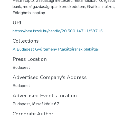
Pesti Napló, Gazdasági melléklet, reklámplakát, Közgazda
bank, mezőgazdaság, ipar, kereskedelem, Grafikai Intézet
Földgömb, napilap
URI
https://bea.fszek.hu/handle/20.500.14711/59716
Collections
A Budapest Gyűjtemény Plakáttárának plakátjai
Press Location
Budapest
Advertised Company's Address
Budapest
Advertised Event's location
Budapest, József körút 67.
Corporate Author