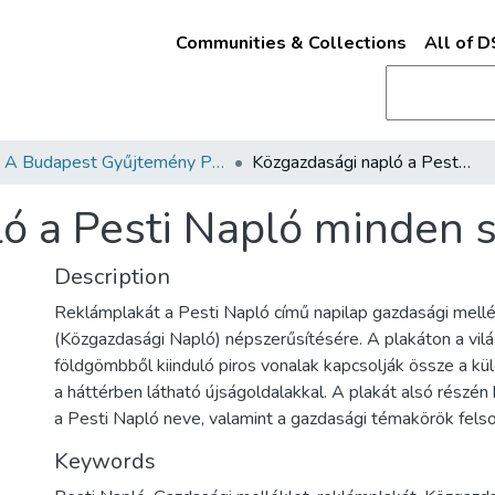
Communities & Collections
All of 
A Budapest Gyűjtemény Plakáttárának plakátjai
Közgazdasági napló a Pesti Napló minden számában
ló a Pesti Napló minden
Description
Reklámplakát a Pesti Napló című napilap gazdasági mell
(Közgazdasági Napló) népszerűsítésére. A plakáton a vil
földgömbből kiinduló piros vonalak kapcsolják össze a kü
a háttérben látható újságoldalakkal. A plakát alsó részén
a Pesti Napló neve, valamint a gazdasági témakörök felso
Keywords