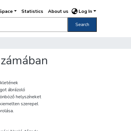
DSpace
Statistics
About us
Log In
Search
 számában
ékletének
ágot ábrázoló
lönböző helyszíneket
 kiemelten szerepel
rolása.