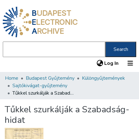
B
UDAPEST
E
LECTRONIC
A
RCHIVE
Search
(current
Log In
Home
Budapest Gyűjtemény
Különgyűjtemények
Communities & Collections
Sajtókivágat-gyűjtemény
All of DSpace
Tűkkel szurkálják a Szabadság-hidat
Statistics
Tűkkel szurkálják a Szabadság-
About us
hidat