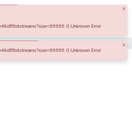
×
DSpace
Statistics
About us
Log In
Search
3e46dff/bitstreams?size=99999: 0 Unknown Error
×
tér
3e46dff/bitstreams?size=99999: 0 Unknown Error