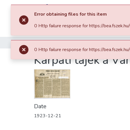
B
UDAPEST
Error obtaining files for this item
E
LECTRONIC
0 Http failure response for https://bea.fsz
A
RCHIVE
Home
Budapest Gyűjtemény
Különgyűjt
0 Http failure response for https://bea.fsz
Kárpáti tájék a V
Date
1923-12-21