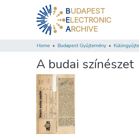
B
UDAPEST
E
LECTRONIC
A
RCHIVE
Home
Budapest Gyűjtemény
Különgyűjt
A budai színészet