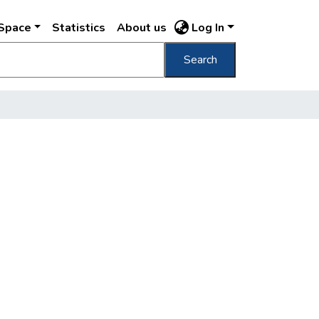
DSpace
Statistics
About us
Log In
Search