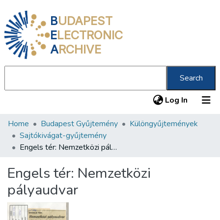
B
UDAPEST
E
LECTRONIC
A
RCHIVE
Search
(current
Log In
Home
Budapest Gyűjtemény
Különgyűjtemények
Communities & Collections
Sajtókivágat-gyűjtemény
All of DSpace
Engels tér: Nemzetközi pályaudvar
Statistics
Engels tér: Nemzetközi
About us
pályaudvar