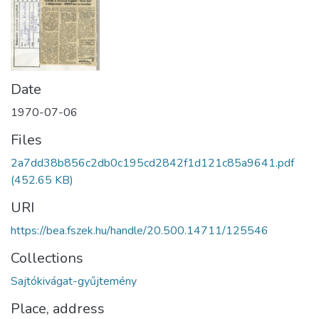
Date
1970-07-06
Files
2a7dd38b856c2db0c195cd2842f1d121c85a9641.pdf
(452.65 KB)
URI
https://bea.fszek.hu/handle/20.500.14711/125546
Collections
Sajtókivágat-gyűjtemény
Place, address