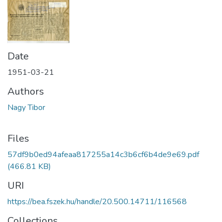
Date
1951-03-21
Authors
Nagy Tibor
Files
57df9b0ed94afeaa817255a14c3b6cf6b4de9e69.pdf
(466.81 KB)
URI
https://bea.fszek.hu/handle/20.500.14711/116568
Collections