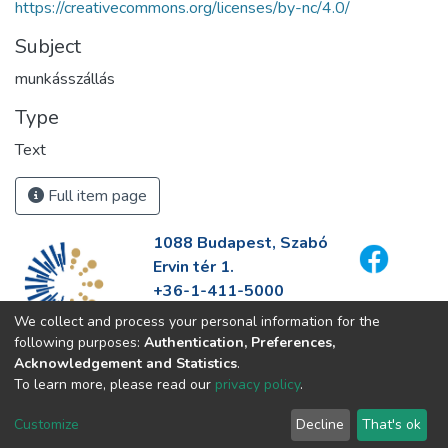
https://creativecommons.org/licenses/by-nc/4.0/
Subject
munkásszállás
Type
Text
Full item page
1088 Budapest, Szabó
Ervin tér 1.
+36-1-411-5000
info@fszek.hu
We collect and process your personal information for the
https://fszek.hu
following purposes:
Authentication, Preferences,
Acknowledgement and Statistics
.
To learn more, please read our
privacy policy
.
Customize
Decline
That's ok