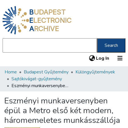
B
UDAPEST
E
LECTRONIC
A
RCHIVE
Search
(current
Log In
Home
Budapest Gyűjtemény
Különgyűjtemények
Communities & Collections
Sajtókivágat-gyűjtemény
All of DSpace
Eszményi munkaversenyben épül a Metro első két modern, háromemeletes munkásszállója
Statistics
Eszményi munkaversenyben
About us
épül a Metro első két modern,
háromemeletes munkásszállója